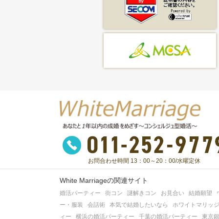
お問合わせ時間 13：00～20：00/水曜定休
White Marriageの関連サイト
婚活パーティー
街コン
謎解きコン
お見合い
結婚願望
ー・服装
会話術
本気で結婚したいなら
ホワイトマリッ
ィー
横浜の婚活パーティー
千葉の婚活パーティー
東京