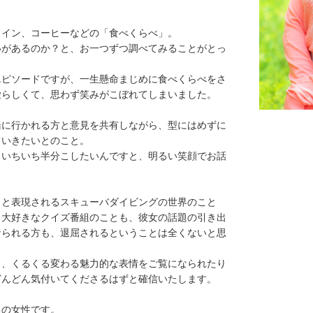
ワイン、コーヒーなどの「食べくらべ」。
いがあるのか？と、お一つずつ調べてみることがとっ
エピソードですが、一生懸命まじめに食べくらべをさ
愛らしくて、思わず笑みがこぼれてしまいました。
緒に行かれる方と意見を共有しながら、型にはめずに
ていきたいとのこと。
もいちいち半分こしたいんですと、明るい笑顔でお話
」と表現されるスキューバダイビングの世界のこと
る大好きなクイズ番組のことも、彼女の話題の引き出
なられる方も、退屈されるということは全くないと思
り、くるくる変わる魅力的な表情をご覧になられたり
どんどん気付いてくださるはずと確信いたします。
ちの女性です。