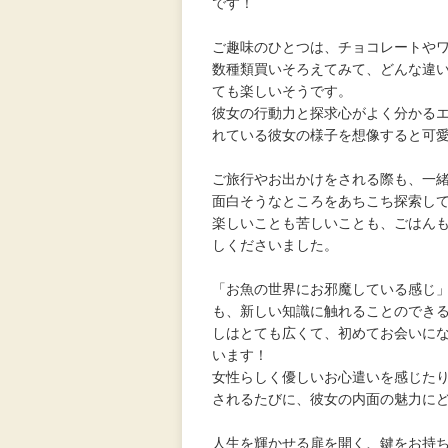
です！
ご趣味のひとつは、チョコレートや
数種類買いそろえてみて、どんな違
ても楽しいそうです。
彼女の行動力と探求心がよく分かる
れている彼女の様子を想像すると可
ご旅行やお出かけをされる際も、一
面白そうなところをあちこち探索し
楽しいことも苦しいことも、ごはん
しくださいました。
「お魚の世界にお邪魔している感じ
も、新しい知識に触れることのでき
しはとても広くて、初めてお会いに
います！
女性らしく優しいお心遣いを感じた
されるたびに、彼女の内面の魅力に
人生を輝かせる扉を開く、鍵をお持