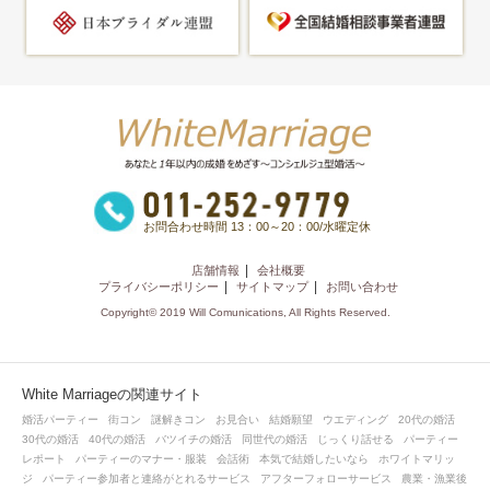
お問合わせ時間 13：00～20：00/水曜定休
店舗情報
会社概要
プライバシーポリシー
サイトマップ
お問い合わせ
Copyright© 2019 Will Comunications, All Rights Reserved.
White Marriageの関連サイト
婚活パーティー
街コン
謎解きコン
お見合い
結婚願望
ウエディング
20代の婚活
30代の婚活
40代の婚活
バツイチの婚活
同世代の婚活
じっくり話せる
パーティー
レポート
パーティーのマナー・服装
会話術
本気で結婚したいなら
ホワイトマリッ
ジ
パーティー参加者と連絡がとれるサービス
アフターフォローサービス
農業・漁業後