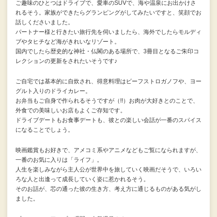
ご趣味のひとつはドライブで、愛車のSUVで、海や温泉にお出かけさ
れるそう。家族ができたらグランピングがしてみたいですと、笑顔でお
話しくださいました。
パートナー様と行きたい旅行先を伺いましたら、海外でしたらモルディ
ブやタヒチなど海がきれいなリゾート。
国内でしたら歴史的な神社・仏閣のある場所で、3冊目となるご朱印コ
レクションの更新をされたいそうです♪
ご自宅では基本的に自炊され、得意料理はビーフストロガノフや、ヨー
グルト入りのドライカレー。
お弁当もご自身で作られるそうですが（!!）お肉が大好きとのことで、
外食での美味しいお店もよくご存知です。
ドライブデートもお食事デートも、彼との楽しい会話が一番のスパイス
になることでしょう。
映画鑑賞もお好きで、アメコミ系やアニメなどもご覧になられますが、
一番のお気に入りは「ライフ」。
人生を楽しみながら主人公が世界中を旅していく映画だそうで、いろい
ろな人と出逢って成長していく姿に惹かれるそう。
そのお話が、芯の通った彼の生き方、考え方に通じるものがある気がし
ました。