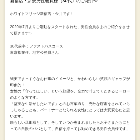
新宿店・新規男性会員様（30代）のご紹介💛
ホワイトマリッジ新宿店・今井です！
2020年7月よりご活動をスタートされた、男性会員さまのご紹介をさせ
て頂きます✨
30代前半：ファストパスコース
東京都在住、地方公務員さん
誠実でまっすぐなお仕事のイメージと、かわいらしい笑顔のギャップが
印象的！
女性の「守ってほしい」という願望を、全力で叶えてくださるヒーロー
のような方です。
「堅実な生活がしたいです」とのお言葉通り、充分な貯蓄をされていら
っしゃることも、パートナーとなられる女性にとっては大変安心だと思
います。
頼もしい旦那様として、そしていつか恵まれましたらお子さまたちにと
っての自慢のパパとして、自信を持ってお勧めできる男性会員様です。