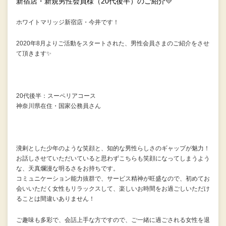
新宿店・新規男性会員様（20代後半）のご紹介💛
ホワイトマリッジ新宿店・今井です！
2020年8月よりご活動をスタートされた、男性会員さまのご紹介をさせ
て頂きます✨
20代後半：スーペリアコース
神奈川県在住・国家公務員さん
溌剌とした少年のような笑顔と、知的な男性らしさのギャップが魅力！
お話しさせていただいていると思わずこちらも笑顔になってしまうよう
な、天真爛漫な明るさをお持ちです。
コミュニケーション能力抜群で、サービス精神が旺盛なので、初めてお
会いいただく女性もリラックスして、楽しいお時間をお過ごしいただけ
ることは間違いありません！
ご趣味も多彩で、会話上手な方ですので、ご一緒に過ごされる女性を退