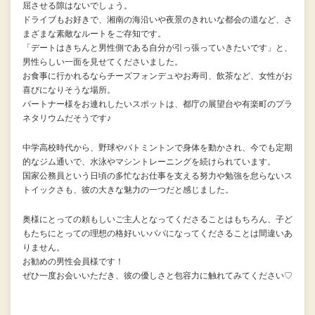
屈させる隙はないでしょう。
ドライブもお好きで、湘南の海沿いや夜景のきれいな都会の道など、さ
まざまな素敵なルートをご存知です。
「デートはきちんと男性側である自分が引っ張っていきたいです」と、
男性らしい一面を見せてくださいました。
お食事に行かれるならチーズフォンデュやお寿司、飲茶など、女性がお
喜びになりそうな場所。
パートナー様をお連れしたいスポットは、都庁の展望台や有楽町のプラ
ネタリウムだそうです♪
中学高校時代から、野球やバトミントンで身体を動かされ、今でも定期
的なジム通いで、水泳やマシントレーニングを続けられています。
国家公務員という日頃の多忙なお仕事を支える努力や勉強を怠らないス
トイックさも、彼の大きな魅力の一つだと感じました。
奥様にとっての頼もしいご主人となってくださることはもちろん、子ど
もたちにとっての理想の格好いいパパになってくださることは間違いあ
りません。
お勧めの男性会員様です！
ぜひ一度お会いいただき、彼の優しさと包容力に触れてみてください♡