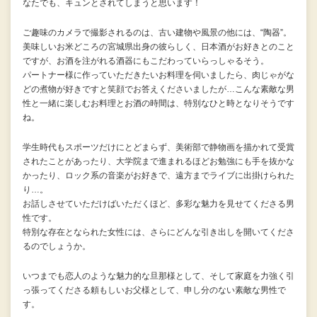
なたでも、キュンとされてしまうと思います！
ご趣味のカメラで撮影されるのは、古い建物や風景の他には、“陶器”。
美味しいお米どころの宮城県出身の彼らしく、日本酒がお好きとのこと
ですが、お酒を注がれる酒器にもこだわっていらっしゃるそう。
パートナー様に作っていただきたいお料理を伺いましたら、肉じゃがな
どの煮物が好きですと笑顔でお答えくださいましたが…こんな素敵な男
性と一緒に楽しむお料理とお酒の時間は、特別なひと時となりそうです
ね。
学生時代もスポーツだけにとどまらず、美術部で静物画を描かれて受賞
されたことがあったり、大学院まで進まれるほどお勉強にも手を抜かな
かったり、ロック系の音楽がお好きで、遠方までライブに出掛けられた
り…。
お話しさせていただけばいただくほど、多彩な魅力を見せてくださる男
性です。
特別な存在となられた女性には、さらにどんな引き出しを開いてくださ
るのでしょうか。
いつまでも恋人のような魅力的な旦那様として、そして家庭を力強く引
っ張ってくださる頼もしいお父様として、申し分のない素敵な男性で
す。