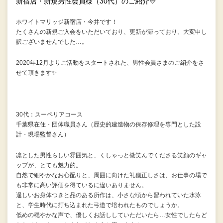
新宿店・新規男性会員様（30代）のご紹介💛
ホワイトマリッジ新宿店・今井です！
たくさんの新規ご入会をいただいており、更新が滞っており、大変申し
訳ございませんでした…。
2020年12月よりご活動をスタートされた、男性会員さまのご紹介をさ
せて頂きます✨
30代：スーペリアコース
千葉県在住・団体職員さん（歴史的建造物の保存修理を専門とした設
計・現場監督さん）
凛とした男性らしい雰囲気と、くしゃっと微笑んでくださる笑顔のギャ
ップが、とても魅力的。
自然で細やかなお心配りと、周囲に向けた礼儀正しさは、お仕事の場で
も非常に高い評価を得ているに違いありません。
逞しいお身体つきと品のある所作は、小さな頃から習われていた水泳
と、学生時代に打ち込まれた弓道で培われたものでしょうか。
低めの穏やかな声で、優しくお話ししていただいたら…女性でしたらど