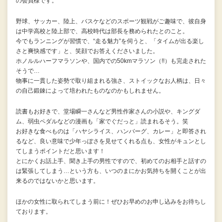
の会員様です。
野球、サッカー、陸上、バスケなどのスポーツ観戦がご趣味で、彼自身
は中学高校と陸上部で、高校時代は部長を務められたとのこと。
今でもランニングが習慣で、“走る魅力”を伺うと、「タイムが出る楽し
さと爽快感です」と、笑顔でお答えくださいました。
ホノルルハーフマラソンや、国内での50kmマラソン（!!）も完走された
そうで…
物事に一貫した姿勢で取り組まれる強さ、ストイックなお人柄は、日々
の自己鍛錬によって培われたものなのかもしれません。
読書もお好きで、堂場瞬一さんなど男性作家さんの小説や、キングダ
ム、弱虫ペダルなどの漫画も「家でぐだっと」読まれるそう。笑
お好きな食べものは「ハヤシライス、ハンバーグ、カレー」と即答され
るなど、良い意味で少年っぽさを見せてくれる点も、女性がキュンとし
てしまうポイントだと思います！
とにかくお話上手、聞き上手の男性ですので、初めてのお相手と話すの
は緊張してしまう…という方も、いつのまにかお気持ちを開くことが出
来るのではないかと思います。
ほかの女性に取られてしまう前に！ぜひお早めのお申し込みをお待ちし
ております。