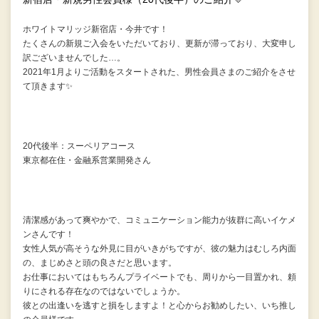
ホワイトマリッジ新宿店・今井です！
たくさんの新規ご入会をいただいており、更新が滞っており、大変申し
訳ございませんでした…。
2021年1月よりご活動をスタートされた、男性会員さまのご紹介をさせ
て頂きます✨
20代後半：スーペリアコース
東京都在住・金融系営業開発さん
清潔感があって爽やかで、コミュニケーション能力が抜群に高いイケメ
ンさんです！
女性人気が高そうな外見に目がいきがちですが、彼の魅力はむしろ内面
の、まじめさと頭の良さだと思います。
お仕事においてはもちろんプライベートでも、周りから一目置かれ、頼
りにされる存在なのではないでしょうか。
彼との出逢いを逃すと損をしますよ！と心からお勧めしたい、いち推し