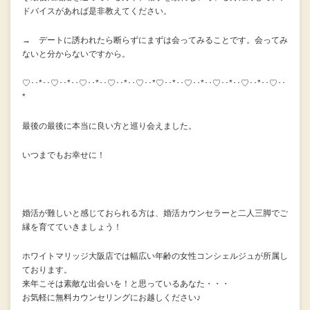
ドバイスがあれば是非教えてください。
→ デートに誘われたら断らずにまずは会ってみることです。会ってみ
ないと分からないですから。
♡･･*･･♡･･*･･♡･･*･･♡･･*･･♡･･*♡･･*･･♡･･*･･♡･･*･･♡･･*･･♡･･
*
最後の最後に本当に良い方と巡り会えました。
いつまでもお幸せに！
婚活が難しいと感じておられる方は、婚活カウンセラーと二人三脚でご
縁を育てていきましょう！
ホワイトマリッジ大阪店では幅広い年齢の女性コンシェルジュが所属し
ております。
来年こそは素敵な出会いを！と思っているあなた・・・
お気軽に無料カウンセリングにお越しください♪