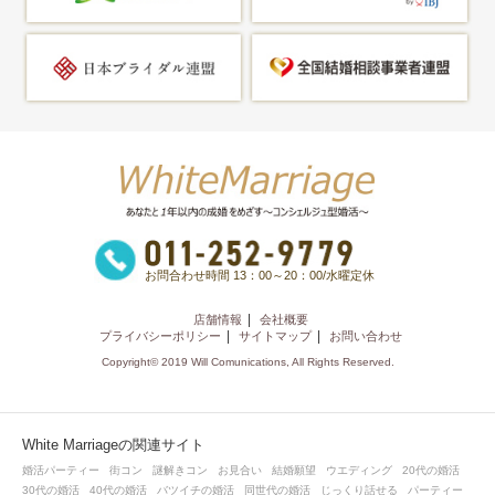
お問合わせ時間 13：00～20：00/水曜定休
店舗情報
会社概要
プライバシーポリシー
サイトマップ
お問い合わせ
Copyright© 2019 Will Comunications, All Rights Reserved.
White Marriageの関連サイト
婚活パーティー
街コン
謎解きコン
お見合い
結婚願望
ウエディング
20代の婚活
30代の婚活
40代の婚活
バツイチの婚活
同世代の婚活
じっくり話せる
パーティー