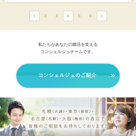
2
3
5
6
前の
4
次の
ペー
ペー
ジ
ジ
私たちがあなたの婚活を支える
コンシェルジュチームです。