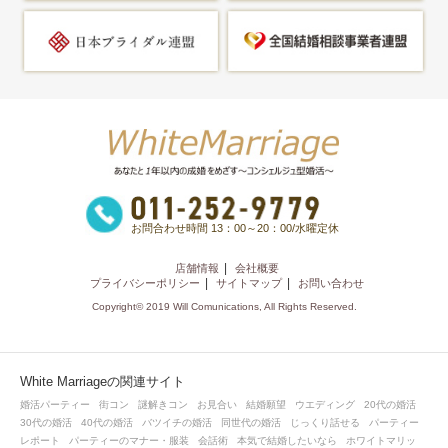
お問合わせ時間 13：00～20：00/水曜定休
店舗情報
会社概要
プライバシーポリシー
サイトマップ
お問い合わせ
Copyright© 2019 Will Comunications, All Rights Reserved.
White Marriageの関連サイト
婚活パーティー
街コン
謎解きコン
お見合い
結婚願望
ウエディング
20代の婚活
30代の婚活
40代の婚活
バツイチの婚活
同世代の婚活
じっくり話せる
パーティー
レポート
パーティーのマナー・服装
会話術
本気で結婚したいなら
ホワイトマリッ