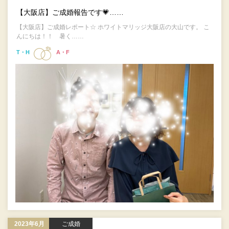
【大阪店】ご成婚報告です💗……
【大阪店】ご成婚レポート☆ ホワイトマリッジ大阪店の大山です。 こ
んにちは！！ 暑く……
T・H
A・F
2023年6月
ご成婚