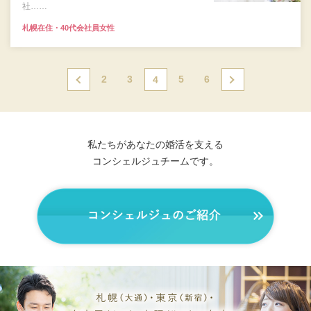
社……
札幌在住・40代会社員女性
2
3
5
6
前の
4
次の
ペー
ペー
ジ
ジ
私たちがあなたの婚活を支える
コンシェルジュチームです。