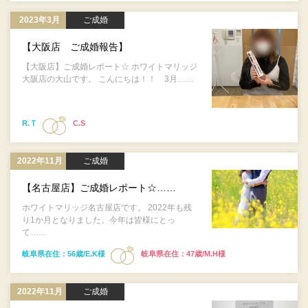
2023年3月
ご成婚
【大阪店 ご成婚報告】
【大阪店】ご成婚レポート☆ ホワイトマリッジ
大阪店の大山です。 こんにちは！！ 3月……
R.Ｔ
C.S
2022年11月
ご成婚
【名古屋店】ご成婚レポート☆……
ホワイトマリッジ名古屋店です。 2022年も残
り1か月となりました。今年は皆様にとっ
て……
岐阜県在住：56歳/E.K様
岐阜県在住：47歳/M.H様
2022年11月
ご成婚