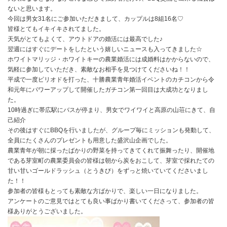
ないと思います。
今回は男女31名にご参加いただきまして、カップルは8組16名♡
皆様とてもイキイキされてました。
天気がとてもよくて、アウトドアの婚活には最高でした♪
翌週にはすぐにデートをしたという嬉しいニュースも入ってきました☆
ホワイトマリッジ・ホワイトキーの農業婚活には成婚料はかからないので、
気軽に参加していただき、素敵なお相手を見つけてくださいね！！
平成で一度ピリオドを打った、十勝農業青年婚活イベントのカチコンから令
和元年にパワーアップして開催したガチコン第一回目は大成功となりまし
た。
10時過ぎに帯広駅にバスが停まり、男女でワイワイと高原の山荘にきて、自
己紹介
その後はすぐにBBQを行いましたが、グループ毎にミッションも発動して、
全員にたくさんのプレゼントも用意した盛沢山企画でした。
農業青年が朝に採ったばかりの野菜を持ってきてくれて振舞ったり、開催地
である芽室町の農業委員会の皆様は朝から炭をおこして、芽室で採れたての
甘い甘いゴールドラッシュ（とうきび）をずっと焼いていてくださいまし
た！！
参加者の皆様もとっても素敵な方ばかりで、楽しい一日になりました。
アンケートのご意見ではとても良い事ばかり書いてくださって、参加者の皆
様ありがとうございました。