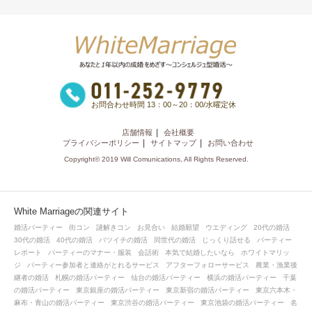
お問合わせ時間 13：00～20：00/水曜定休
店舗情報
会社概要
プライバシーポリシー
サイトマップ
お問い合わせ
Copyright© 2019 Will Comunications, All Rights Reserved.
White Marriageの関連サイト
婚活パーティー
街コン
謎解きコン
お見合い
結婚願望
ウエディング
20代の婚活
30代の婚活
40代の婚活
バツイチの婚活
同世代の婚活
じっくり話せる
パーティー
レポート
パーティーのマナー・服装
会話術
本気で結婚したいなら
ホワイトマリッ
ジ
パーティー参加者と連絡がとれるサービス
アフターフォローサービス
農業・漁業後
継者の婚活
札幌の婚活パーティー
仙台の婚活パーティー
横浜の婚活パーティー
千葉
の婚活パーティー
東京銀座の婚活パーティー
東京新宿の婚活パーティー
東京六本木・
麻布・青山の婚活パーティー
東京渋谷の婚活パーティー
東京池袋の婚活パーティー
名