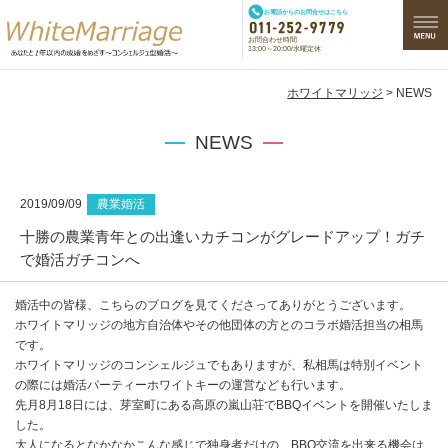
お電話からのお問合せはこちら
お問合わせ時間
13:00～20:00/水曜定休
ホワイトマリッジ
> NEWS
NEWS
2019/09/09
農業婚活
十勝の農業青年との出逢いカチコンがグレードアップ！ガチ
で婚活ガチコンへ
婚活中の皆様、こちらのブログを見てくださってありがとうございます。
ホワイトマリッジの地方自治体やその他団体の方とのコラボ婚活担当の相馬
です。
ホワイトマリッジのコンシェルジュでもありますが、私相馬は特別イベント
の際には婚活パーティーホワイトキーの運営なども行います。
先月8月18日には、芽室町にある高原の嵐山荘でBBQイベントを開催いたしま
した。
大人になるとなかなかこんな感じで独身者だけの、BBQ交流を出来る機会は