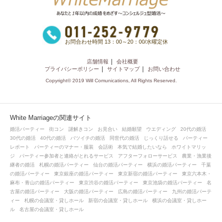
お問合わせ時間 13：00～20：00/水曜定休
店舗情報
会社概要
プライバシーポリシー
サイトマップ
お問い合わせ
Copyright© 2019 Will Comunications, All Rights Reserved.
White Marriageの関連サイト
婚活パーティー
街コン
謎解きコン
お見合い
結婚願望
ウエディング
20代の婚活
30代の婚活
40代の婚活
バツイチの婚活
同世代の婚活
じっくり話せる
パーティー
レポート
パーティーのマナー・服装
会話術
本気で結婚したいなら
ホワイトマリッ
ジ
パーティー参加者と連絡がとれるサービス
アフターフォローサービス
農業・漁業後
継者の婚活
札幌の婚活パーティー
仙台の婚活パーティー
横浜の婚活パーティー
千葉
の婚活パーティー
東京銀座の婚活パーティー
東京新宿の婚活パーティー
東京六本木・
麻布・青山の婚活パーティー
東京渋谷の婚活パーティー
東京池袋の婚活パーティー
名
古屋の婚活パーティー
大阪の婚活パーティー
広島の婚活パーティー
九州の婚活パーテ
ィー
札幌の会議室・貸しホール
新宿の会議室・貸しホール
横浜の会議室・貸しホー
ル
名古屋の会議室・貸しホール