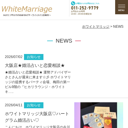
お電話からのお問合せはこちら
お問合わせ時間
13:00～20:00/水曜定休
ホワイトマリッジ
> NEWS
NEWS
2026/07/02
お知らせ
大阪店★婚活占いと恋愛相談★
★婚活占いと恋愛相談★ 運勢アドバイザー
さとさんが週末に来ます☆彡 ホワイトマリ
ッジの提携するパーティ会場、梅田の第一
ビル9階の『ヒカリラウンジ・ホワイト
キ…..
2026/04/11
お知らせ
ホワイトマリッジ大阪店♡ハート
グラム婚活占い♡
こんにちは ホワイマリッジ大阪店の今川