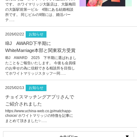
です。 ホワイマリッジ大阪店は、大阪梅田
の大阪駅前第一ビル 4階にある結婚相談
所です。 同じビルの9階には、婚活パー
テ…..
2026/02/22
お知らせ
IBJ AWARD下半期に
WhiteMarriage本部と関東双方受賞
IBJ AWARD 2025 下半期に選ばれまし
たことをご報告いたします。 今後も会員様
のお幸せの為に信頼できる相談所を目指し
てホワイトマリッジスタッフ一同…..
2025/02/13
お知らせ
チョイスマッチングアプリさんで
ご紹介されました
https://www.uchina-web.co.jp/matchapp-
choice/ ホワイトマリッジの特徴を記事に
まとめて頂きました✨…..