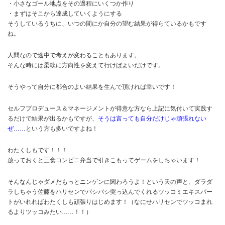
・小さなゴール地点をその過程にいくつか作り
・まずはそこから達成していくようにする
そうしているうちに、いつの間にか自分の望む結果が得らているかもです
ね。
人間なので途中で考えが変わることもあります。
そんな時には柔軟に方向性を変えて行けばよいだけです。
そうやって自分に都合のよい結果を生んで頂ければ幸いです！
セルフプロデュース＆マネージメントが得意な方なら上記に気付いて実践す
るだけで結果が出るかもですが、
そうは言っても自分だけじゃ頑張れない
ぜ……
という方も多いですよね！
わたくしもです！！！
放っておくと三食コンビニ弁当で引きこもってゲームをしちゃいます！
そんなんじゃダメだもっとニンゲンに関わろうよ！という天の声と、ダラダ
ラしちゃう佐藤をハリセンでバシバシ突っ込んでくれるツッコミエキスパー
トがいれればわたくしも頑張りはじめます！（なにせハリセンでツッコまれ
るよりツッコみたい……！！）