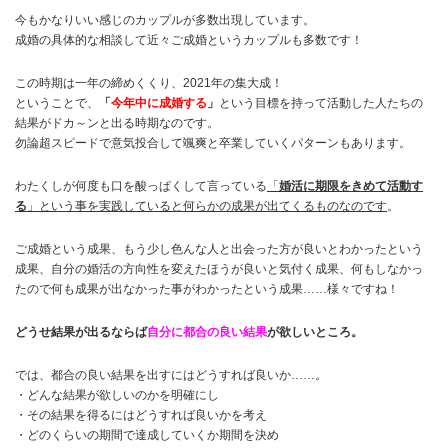
今もかなりいい感じのカップルが多数出現しています。
成婚の具体的な相談して近々ご成婚というカップルも多数です！
この時期は一年の締めくくり、2021年の集大成！
ということで、
「
今年中に成婚する
」
という目標を持って活動した人たちの
結果がドカ～ンと出る時期なのです。
勿論超スピードで意気投合して颯爽と卒業していくパターンもあります。
わたくしが何度も口を酸っぱくして言っている
「
婚活に期限をきめて活動す
る
」という事を実践していると何らかの成果が出てくるものなのです
。
ご成婚という成果、もう少し色んな人と出会った方が良いとわかったという
成果、自分の婚活の方向性を変えたほうが良いと気付く成果、何もしなかっ
たので何も成果が出なかった事がわかったという成果……様々ですね！
どうせ結果が出るならば
自分に都合の良い結果
が欲しいところ。
では、都合の良い結果を出すにはどうすれば良いか……。
・どんな結果が欲しいのかを明確にし
・その結果を得るにはどうすれば良いかを考え
・どのくらいの期間で達成していくか期間を決め