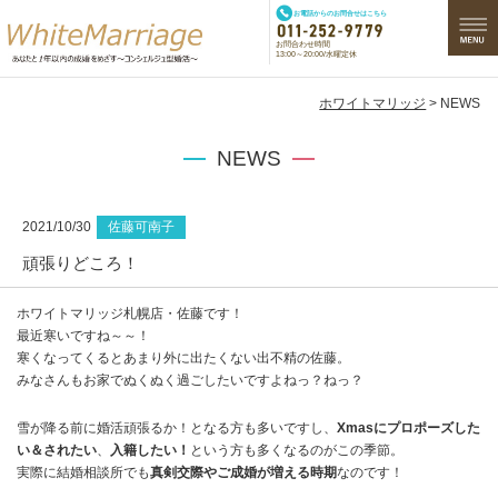
お電話からのお問合せはこちら
お問合わせ時間
13:00～20:00/水曜定休
ホワイトマリッジ
> NEWS
NEWS
2021/10/30
佐藤可南子
頑張りどころ！
ホワイトマリッジ札幌店・佐藤です！
最近寒いですね～～！
寒くなってくるとあまり外に出たくない出不精の佐藤。
みなさんもお家でぬくぬく過ごしたいですよねっ？ねっ？
雪が降る前に婚活頑張るか！となる方も多いですし、
Xmasにプロポーズした
い＆されたい
、
入籍したい！
という方も多くなるのがこの季節。
実際に結婚相談所でも
真剣交際やご成婚が増える時期
なのです！