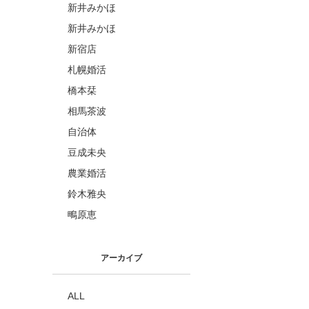
新井みかほ
新井みかほ
新宿店
札幌婚活
橋本栞
相馬茶波
自治体
豆成未央
農業婚活
鈴木雅央
鴫原恵
アーカイブ
ALL