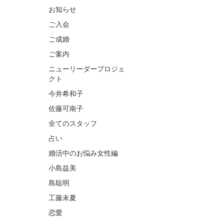
お知らせ
ご入会
ご成婚
ご案内
ニューリーダープロジェ
クト
今井希和子
佐藤可南子
全てのスタッフ
占い
婚活中のお悩み女性編
小島益美
島聡明
工藤未夏
恋愛