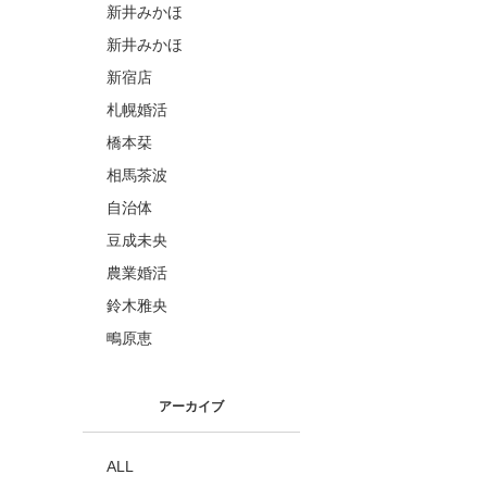
新井みかほ
新井みかほ
新宿店
札幌婚活
橋本栞
相馬茶波
自治体
豆成未央
農業婚活
鈴木雅央
鴫原恵
アーカイブ
ALL