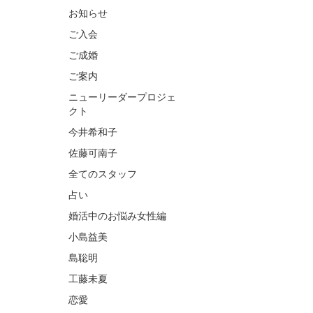
お知らせ
ご入会
ご成婚
ご案内
ニューリーダープロジェ
クト
今井希和子
佐藤可南子
全てのスタッフ
占い
婚活中のお悩み女性編
小島益美
島聡明
工藤未夏
恋愛