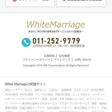
お問合わせ時間 13：00～20：00/水曜定休
店舗情報
会社概要
プライバシーポリシー
サイトマップ
お問い合わせ
Copyright© 2019 Will Comunications, All Rights Reserved.
White Marriageの関連サイト
婚活パーティー
街コン
謎解きコン
お見合い
結婚願望
ウエディング
20代の婚活
30代の婚活
40代の婚活
バツイチの婚活
同世代の婚活
じっくり話せる
パーティー
レポート
パーティーのマナー・服装
会話術
本気で結婚したいなら
ホワイトマリッ
ジ
パーティー参加者と連絡がとれるサービス
アフターフォローサービス
農業・漁業後
継者の婚活
札幌の婚活パーティー
仙台の婚活パーティー
横浜の婚活パーティー
千葉