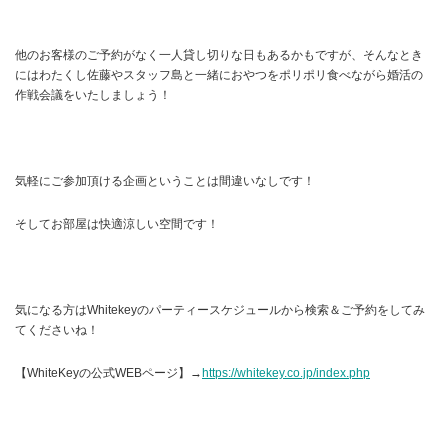
他のお客様のご予約がなく一人貸し切りな日もあるかもですが、そんなとき
にはわたくし佐藤やスタッフ島と一緒におやつをポリポリ食べながら婚活の
作戦会議をいたしましょう！
気軽にご参加頂ける企画ということは間違いなしです！
そしてお部屋は快適涼しい空間です！
気になる方はWhitekeyのパーティースケジュールから検索＆ご予約をしてみ
てくださいね！
【WhiteKeyの公式WEBページ】→
https://whitekey.co.jp/index.php