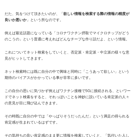
だた、気をつけて頂きたいのが、「
欲しい情報を検索する際の情報の精度が
良いか悪いか
」という所なのです。
例えば最近話題になっている「コロナワクチン摂取でマイクロチップがどう
のこうの」という普通に考えればどんなチープな作り話だよ、という情報。
これについてネット検索をしていくと、否定派・肯定派・中立派の様々な意
見がヒットしてきます。
ネット検索時には既に自分の中で興味と同時に「こうあって欲しい」という
期待のバイアスがかかっている事が非常に多いです。
この自分の思いに気づかず例えばワクチン接種で5Gに接続される、といワー
ドでネット検索をすると、それっぽいことを神妙に説いている肯定派の人々
の意見が目に飛び込んできます。
その時既に自分の中では「やっぱりそうだったんだ」という満足の得られる
肯定感が生まれているはずです。
その気持ちの良い肯定感のまま更に情報を検索していくと、「気付いた人し