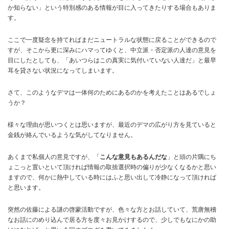
か知らない」という特別感のある情報が目に入ってきたりする場合もありま
す。
ここで一度疑念を持てればまだニュートラルな状態に戻ることができるので
すが、そこから更に深みにハマってゆくと、中立派・否定派の人達の意見を
目にしたとしても、「あいつらはこの真実に気付いていない人達だ」と最早
耳を貸さない状況になってしまいます。
さて、このようなデマは一体何のためにあるのかを考えたことはあるでしょ
うか？
様々な理由が思いつくとは思いますが、最近のデマの広がり方を見ていると
金銭が絡んでいるような気がしてなりません。
あくまで私個人の意見ですが、「
こんな意見もあるんだな
」と頭の片隅にち
ょこっと置いといて頂ければ情報の取捨選択時の偏りが少なくなるかと思い
ますので、何かに熱中している時にはふと思い出して冷静になって頂ければ
と思います。
突然の佐藤による謎の啓蒙活動ですが、色々な方とお話していて、荒唐無稽
なお話にのめり込んで居る方を度々お見かけするので、少しでもなにかの助